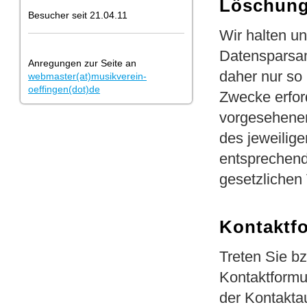
Löschung
Besucher seit 21.04.11
Wir halten u
Datensparsam
Anregungen zur Seite an
daher nur so 
webmaster(at)musikverein-
oeffingen(dot)de
Zwecke erfor
vorgesehenen 
des jeweilig
entsprechend
gesetzlichen 
Kontaktf
Treten Sie bz
Kontaktformu
der Kontaktau