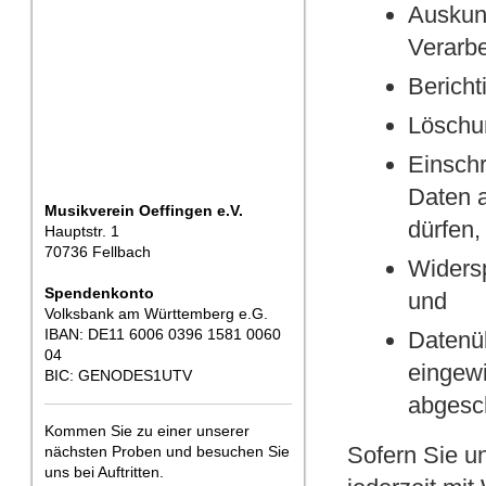
Auskunf
Verarbe
Bericht
Löschun
Einschr
Daten a
Musikverein Oeffingen e.V.
dürfen,
Hauptstr. 1
70736 Fellbach
Widersp
Spendenkonto
und
Volksbank am Württemberg e.G.
IBAN: DE11 6006 0396 1581 0060
Datenüb
04
eingewi
BIC: GENODES1UTV
abgesc
Kommen Sie zu einer unserer
Sofern Sie un
nächsten Proben und besuchen Sie
uns bei Auftritten.