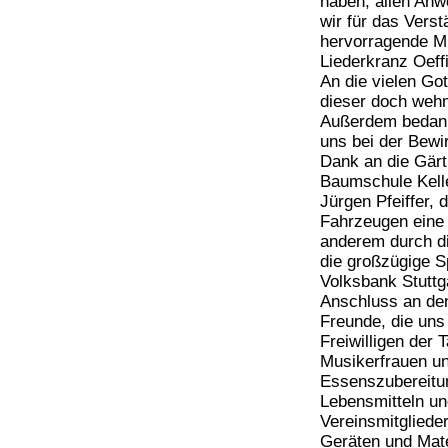
haben, allen Anw
wir für das Vers
hervorragende Mu
Liederkranz Oeffi
An die vielen Got
dieser doch weh
Außerdem bedanke
uns bei der Bewir
Dank an die Gärt
Baumschule Kelle
Jürgen Pfeiffer,
Fahrzeugen eine g
anderem durch di
die großzügige S
Volksbank Stuttg
Anschluss an den
Freunde, die uns
Freiwilligen der
Musikerfrauen und
Essenszubereitun
Lebensmitteln un
Vereinsmitglieder
Geräten und Mate