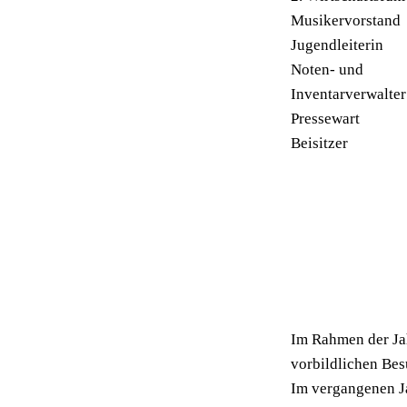
Musikervors
Jugendleite
Noten- und
Inventarverw
Pressewart
Beisitzer F
Martin
Pete
Thoma
Martin
Gerha
Im Rahmen der Ja
vorbildlichen Bes
Im vergangenen J