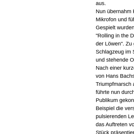
aus.
Nun übernahm Pi
Mikrofon und fü
Gespielt wurde
"Rolling in the 
der Löwen". Zu
Schlagzeug im S
und stehende Ov
Nach einer kurz
von Hans Bachs
Triumpfmarsch 
führte nun dur
Publikum gekonn
Beispiel die ve
pulsierenden Le
das Auftreten v
Stück präsentie