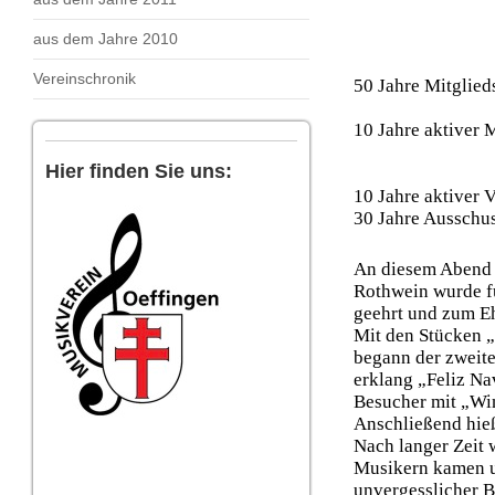
Klaus
aus dem Jahre 2010
Mart
Pau
Vereinschronik
50 Jahre M
Kla
10 Jahre a
Anja 
Hier finden Sie uns:
Nik
10 Jahre aktive
30 Jahre A
An diesem Abend 
Rothwein wurde fü
geehrt und zum Eh
Mit den Stücken 
begann der zweite
erklang „Feliz Na
Besucher mit „Wi
Anschließend hieß
Nach langer Zeit 
Musikern kamen u
unvergesslicher B