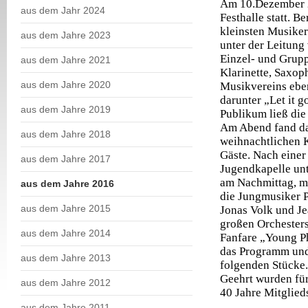
Am 10.Dezember 2
aus dem Jahr 2024
Festhalle statt. B
kleinsten Musike
aus dem Jahre 2023
unter der Leitung
Einzel- und Grupp
aus dem Jahre 2021
Klarinette, Saxop
aus dem Jahre 2020
Musikvereins ebenf
darunter „Let it 
aus dem Jahre 2019
Publikum ließ die
Am Abend fand da
aus dem Jahre 2018
weihnachtlichen K
Gäste. Nach einer
aus dem Jahre 2017
Jugendkapelle unte
am Nachmittag, mi
aus dem Jahre 2016
die Jungmusiker P
aus dem Jahre 2015
Jonas Volk und Je
großen Orchester
aus dem Jahre 2014
Fanfare „Young Ph
das Programm und 
aus dem Jahre 2013
folgenden Stücke.
Geehrt wurden fü
aus dem Jahre 2012
40 Jahre M
Gerh
aus dem Jahre 2011