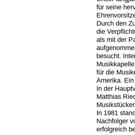
für seine he
Ehrenvorsitz
Durch den Zu
die Verpflich
als mit der P
aufgenommen 
besucht. Int
Musikkapelle
für die Musik
Amerika. Ein 
In der Haupt
Matthias Rie
Musikstücken
In 1981 stan
Nachfolger v
erfolgreich b