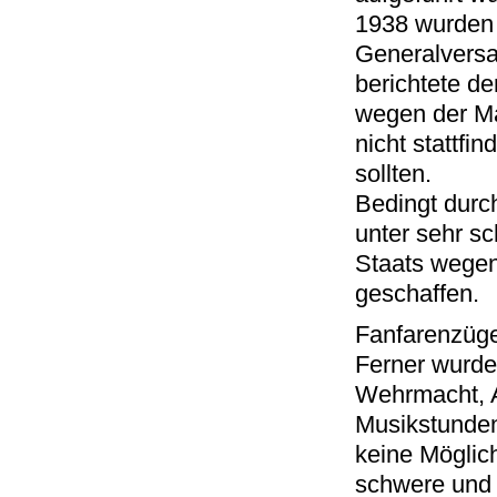
1938 wurden 
Generalvers
berichtete de
wegen der Ma
nicht stattfi
sollten.
Bedingt durc
unter sehr s
Staats wegen
geschaffen.
Fanfarenzüge
Ferner wurde
Wehrmacht, A
Musikstunden
keine Möglich
schwere und 