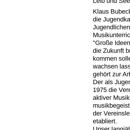
Leib und See
Klaus Bubeck
die Jugendkap
Jugendlichen
Musikunterrich
"Große Ideen
die Zukunft 
kommen solle
wachsen lass
gehört zur Ar
Der als Juge
1975 die Vere
aktiver Musi
musikbegeist
der Vereinsle
etabliert.
Unser langjä