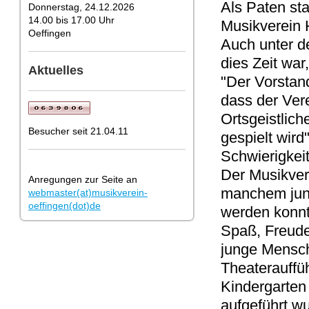
Als Paten st
Donnerstag, 24.12.2026
14.00 bis 17.00 Uhr
Musikverein 
Oeffingen
Auch unter de
dies Zeit wa
Aktuelles
"Der Vorstan
dass der Ver
Ortsgeistlic
Besucher seit 21.04.11
gespielt wird
Schwierigkei
Der Musikver
Anregungen zur Seite an
manchem junge
webmaster(at)musikverein-
oeffingen(dot)de
werden konnt
Spaß, Freude
junge Mensche
Theaterauffü
Kindergarten
aufgeführt w