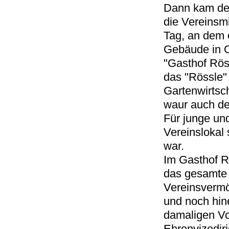
Dann kam der
die Vereinsmi
Tag, an dem e
Gebäude in O
"Gasthof Röss
das "Rössle"
Gartenwirtsc
waur auch de
Für junge un
Vereinslokal
war.
Im Gasthof Rö
das gesamte 
Vereinsvermö
und noch hine
damaligen V
Ehrenvizedir