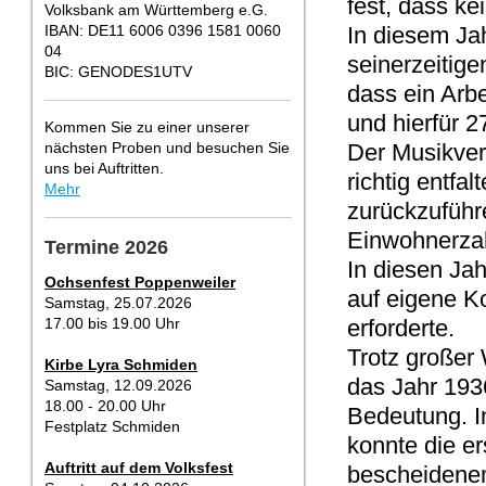
fest, dass ke
Volksbank am Württemberg e.G.
IBAN: DE11 6006 0396 1581 0060
In diesem Jah
04
seinerzeitig
BIC: GENODES1UTV
dass ein Arb
und hierfür 
Kommen Sie zu einer unserer
nächsten Proben und besuchen Sie
Der Musikver
uns bei Auftritten.
richtig entfal
Mehr
zurückzuführ
Einwohnerzahl
Termine 2026
In diesen Jah
Ochsenfest Poppenweiler
auf eigene K
Samstag, 25.07.2026
17.00 bis 19.00 Uhr
erforderte.
Trotz großer 
Kirbe Lyra Schmiden
das Jahr 193
Samstag, 12.09.2026
18.00 - 20.00 Uhr
Bedeutung. In
Festplatz Schmiden
konnte die er
Auftritt auf dem Volksfest
bescheidene