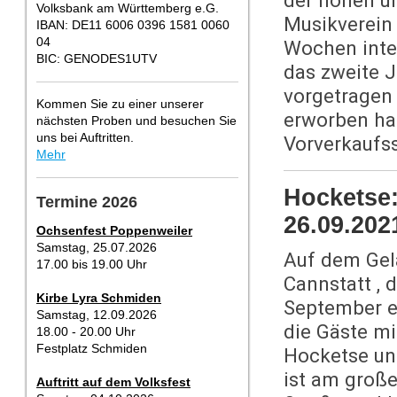
der hohen u
Volksbank am Württemberg e.G.
Musikverein 
IBAN: DE11 6006 0396 1581 0060
04
Wochen inten
BIC: GENODES1UTV
das zweite J
vorgetragen 
Kommen Sie zu einer unserer
erworben hat
nächsten Proben und besuchen Sie
uns bei Auftritten.
Vorverkaufs
Mehr
Hocketse: 
Termine 2026
26.09.202
Ochsenfest Poppenweiler
Samstag, 25.07.2026
Auf dem Gel
17.00 bis 19.00 Uhr
Cannstatt , 
Kirbe Lyra Schmiden
September e
Samstag, 12.09.2026
die Gäste mi
18.00 - 20.00 Uhr
Festplatz Schmiden
Hocketse und
ist am groß
Auftritt auf dem Volksfest