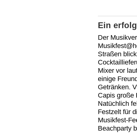
Ein erfo
Der Musikvere
Musikfest@h
Straßen blic
Cocktaillief
Mixer vor la
einige Freun
Getränken. V
Capis große B
Natüchlich f
Festzelt für 
Musikfest-Fee
Beachparty b